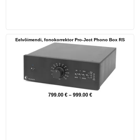
Eelvõimendi, fonokorrektor Pro-Ject Phono Box RS
799.00
€
–
999.00
€