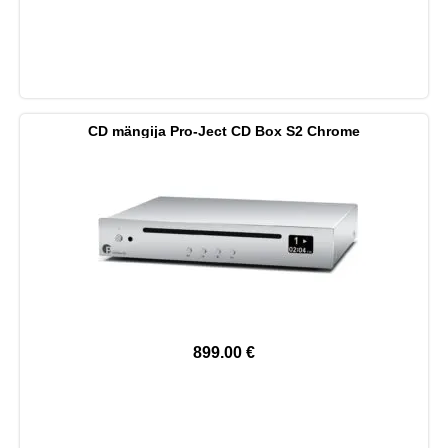
CD mängija Pro-Ject CD Box S2 Chrome
899.00
€