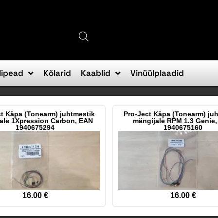
lipead
Kõlarid
Kaablid
Vinüülplaadid
t Käpa (Tonearm) juhtmestik
Pro-Ject Käpa (Tonearm) ju
ale 1Xpression Carbon, EAN
mängijale RPM 1.3 Genie
1940675294
1940675160
16.00
€
16.00
€