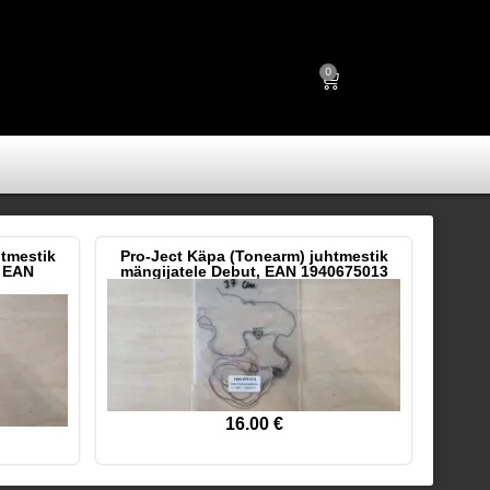
0
htmestik
Pro-Ject Käpa (Tonearm) juhtmestik
, EAN
mängijatele Debut, EAN 1940675013
16.00
€