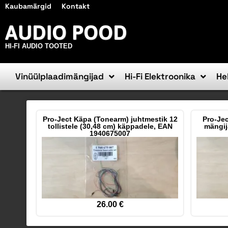
Kaubamärgid
Kontakt
AUDIO POOD
HI-FI AUDIO TOOTED
Vinüülplaadimängijad
Hi-Fi Elektroonika
He
Pro-Ject Käpa (Tonearm) juhtmestik 12
Pro-Jec
tollistele (30,48 cm) käppadele, EAN
mängij
1940675007
26.00
€