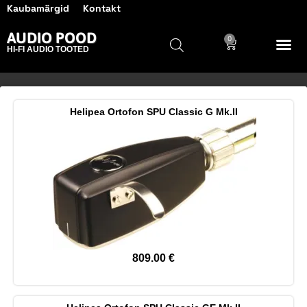
Kaubamärgid
Kontakt
AUDIO POOD
0
HI-FI AUDIO TOOTED
Helipea Ortofon SPU Classic G Mk.II
809.00
€