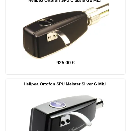
Helipea Ortofon SPU Classic GE Mk.II
925.00
€
Helipea Ortofon SPU Meister Silver G Mk.II