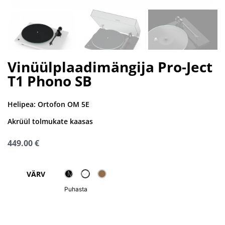
Vinüülplaadimängija Pro-Ject
T1 Phono SB
Helipea:
Ortofon OM 5E
Akrüül tolmukate kaasas
449.00
€
Matt Valge
VÄRV
Puhasta