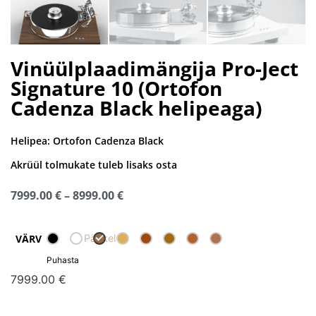
Vinüülplaadimängija Pro-Ject
Signature 10 (Ortofon
Cadenza Black helipeaga)
Helipea:
Ortofon Cadenza Black
Akrüül tolmukate tuleb lisaks osta
7999.00
€
–
8999.00
€
Pähkel
VÄRV
Puhasta
7999.00
€